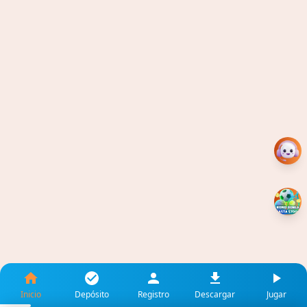
Inicio
Depósito
Registro
Descargar
Jugar