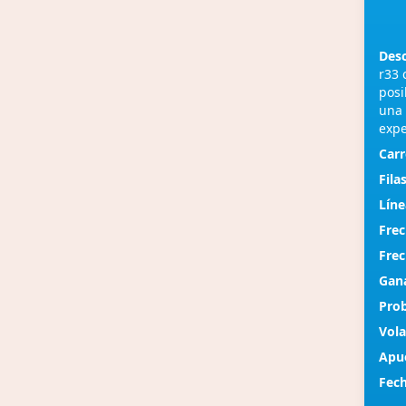
Desc
r33 
posi
una 
expe
Carr
Filas
Líne
Frec
Frec
Gan
Prob
Vola
Apu
Fech